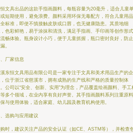
东恒文具出品的这款手指画颜料，每瓶容量为20毫升，适合儿童
次或短期使用，避免浪费。颜料采用环保无毒配方，符合儿童用
安全标准，即使不慎接触皮肤或口唇，也无健康隐患。其质地细
腻，色彩鲜艳，易于涂抹和清洗，满足手指画、手印画等创作形
的流畅体验。瓶身设计小巧，便于儿童抓握，瓶口密封良好，防
泄漏。
二、厂家信息
慈溪东恒文具用品有限公司是一家专注于文具和美术用品生产的
业，位于浙江省慈溪市，拥有成熟的生产线和严格的质量控制体
系。公司以“安全、创新、实用”为理念，产品覆盖绘画颜料、手工
料等多个领域，在业内享有良好声誉。其手指画颜料系列注重原
环保与使用体验，适合家庭、幼儿园及教育机构使用。
三、选购与应用建议
选购时，建议关注产品的安全认证（如CE、ASTM等），并检查