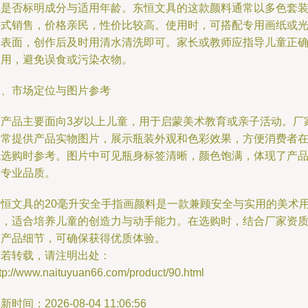
装是否标明成分与适用年龄。东恒文具的这款颜料通常以多色套
形式销售，价格亲民，性价比较高。使用时，可搭配专用画纸或
滑表面，创作后及时用清水清洗即可。家长或教师应指导儿童正
使用，避免误食或污染衣物。
四、市场定位与图片参考
该产品主要面向3岁以上儿童，用于启蒙美术教育或亲子活动。厂
通常提供产品实物图片，展示瓶装外观和色彩效果，方便消费者
线选购时参考。图片中可见瓶身标签清晰，颜色饱满，体现了产
的专业品质。
东恒文具的20毫升安全手指画颜料是一款兼顾安全与实用的美术
品，适合培养儿童的创造力与动手能力。在选购时，结合厂家资
和产品细节，可确保获得优质体验。
如若转载，请注明出处：
tp://www.naituyuan66.com/product/90.html
新时间：2026-08-04 11:06:56