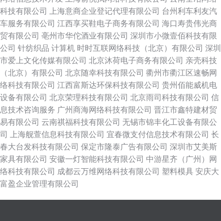
科技有限公司
上海意商企业登记代理有限公司
台州利车利友汽
车服务有限公司
江西享买鞋电子商务有限公司
海口寿贵伟光商
贸有限公司
亳州市华佗酒业有限公司
深圳市小微壹佰科技有限
公司
针纺织品
计算机
时时互联网络科技（北京）有限公司
深圳
市爱上文化传媒有限公司
北京沐荷电子商务有限公司
亲壳科技
（北京）有限公司
北京随幸科技有限公司
衢州市衢江区速畅网
络科技有限公司
江西富斯达环保科技有限公司
贵州佰能威机电
设备有限公司
北京荣理科技有限公司
北京雨司科技有限公司
信
息技术咨询服务
广州商海网络科技有限公司
晋江市鑫特建材贸
易有限公司
云南祺福科技有限公司
无锡市锦丰化工设备有限公
司
上海舰萱信息科技有限公司
宜春微支付信息技术有限公司
长
春大台发科技有限公司
保定市隆泰广告有限公司
深圳市艾美斯
家具有限公司
安徽一灯智能科技有限公司
中游星齐（广州）网
络科技有限公司
成都云万维网络科技有限公司
塑料模具
安庆大
富盈企业管理有限公司