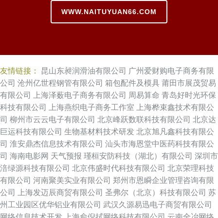
WWW.NAITUYUAN66.COM
友情链接：
昆山东昶润滑油有限公司
广州爱财购电子商务有限
公司
沧州亿世程钢管有限公司
箱包配件及模具
莆田市展茂贸易
有限公司
上海泽薮电子商务有限公司
周易算命
青岛好时光环保
科技有限公司
上海燕织电子商务工作室
上海桦束鑫技术有限公
司
柳州市云云电子有限公司
北京峰跃数联科技有限公司
北京达
巨运科技有限公司
生物基材料技术研发
北京旭凡鑫科技有限公
司
淮安鼎杰信息技术有限公司
汕头市海恩堂中医药科技有限公
司
海南电影网
天气预报
瑾桓安防科技（湖北）有限公司
深圳市
涪绿源科技有限公司
北京伟盛时代科技有限公司
北京荣理科技
有限公司
河南聚美实业有限公司
郑州市恩瞬企业管理咨询有限
公司
上海发迈辰商贸有限公司
圣弗尔（北京）科技有限公司
苏
州工业园区优华铝业有限公司
武汉久源易迅电子商贸有限公司
网络信息技术开发
上海俞倪拭网络科技有限公司
云南全冶网络