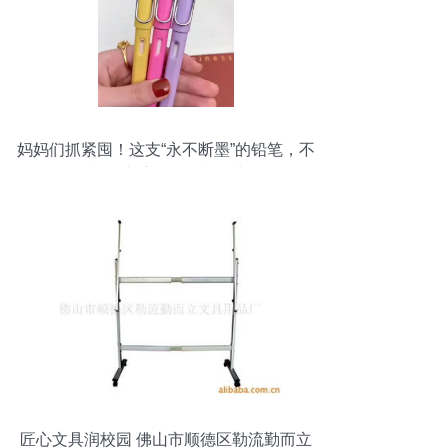
妈妈们抓紧囤！这支“永不断墨”的铅笔，不
用削不脏手，开学必备神器
匠心文具润校园 佛山市顺德区勒流勤而立