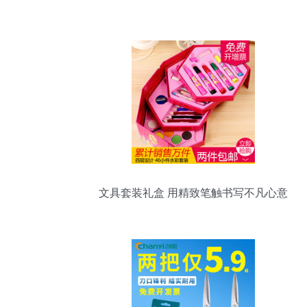
文具套装礼盒 用精致笔触书写不凡心意