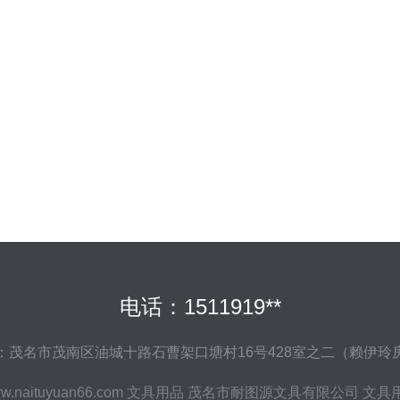
电话：1511919**
：茂名市茂南区油城十路石曹架口塘村16号428室之二（赖伊玲
w.naituyuan66.com
文具用品
茂名市耐图源文具有限公司
文具