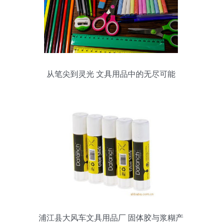
从笔尖到灵光 文具用品中的无尽可能
浦江县大风车文具用品厂 固体胶与浆糊产