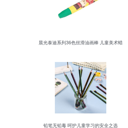
晨光泰迪系列36色丝滑油画棒 儿童美术蜡
笔画笔 qgm90079
铅笔无铅毒 呵护儿童学习的安全之选