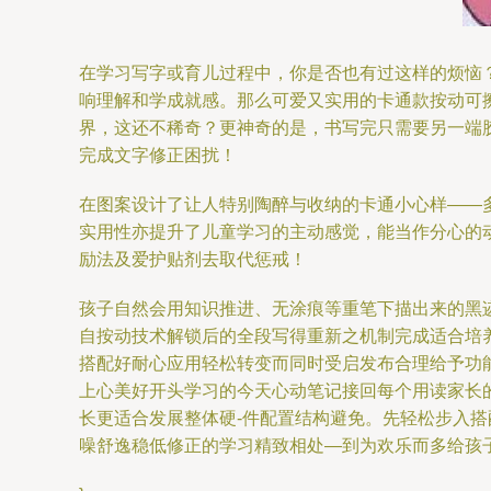
在学习写字或育儿过程中，你是否也有过这样的烦恼
响理解和学成就感。那么可爱又实用的卡通款按动可
界，这还不稀奇？更神奇的是，书写完只需要另一端
完成文字修正困扰！
在图案设计了让人特别陶醉与收纳的卡通小心样——
实用性亦提升了儿童学习的主动感觉，能当作分心的
励法及爱护贴剂去取代惩戒！
孩子自然会用知识推进、无涂痕等重笔下描出来的黑
自按动技术解锁后的全段写得重新之机制完成适合培
搭配好耐心应用轻松转变而同时受启发布合理给予功
上心美好开头学习的今天心动笔记接回每个用读家长
长更适合发展整体硬-件配置结构避免。先轻松步入
噪舒逸稳低修正的学习精致相处—到为欢乐而多给孩