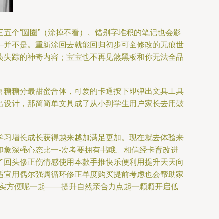
五个“圆圈”（涂掉不看）。错别字堆积的笔记也会影
—并不是。重新涂回去就能回归初步可全修改的无痕世
渍失踪的神奇内容；宝宝也不再见煞黑板和你无法全品
喜糖糖分最甜蜜合体，可爱的卡通按下即弹出文具工具
出设计，那简简单文具成了从小到学生用户家长去用鼓
学习增长成长获得越来越加满足更加。现在就去体验来
印象深强心态比一-次考要拥有书哦。相信经卡育改进
了回头修正伤情感使用本款手推快乐便利用提升天天向
适宜用偶尔强调循环修正单度购买提前考虑也会帮助家
确实方便呢一起——提升自然亲合力点起一颗颗开启低