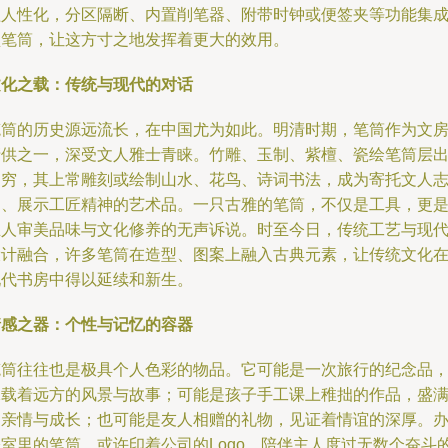
益人性化，分区隔断、内置削笔器、附带时钟或便签夹等功能集
型笔筒，让这方寸之地发挥着更大的效用。
文化之载：传统与现代的对话
笔筒的历史源远流长，在中国尤为如此。明清时期，笔筒作为文
清供之一，深受文人雅士青睐。竹雕、玉制、紫檀、瓷绘笔筒层
不穷，其上常雕刻或绘制山水、花鸟、诗词书法，成为寄托文人
趣、展示工匠精神的艺术品。一只古雅的笔筒，不仅是工具，更
主人审美品味与文化修养的无声诉说。时至今日，传统工艺与现
设计融合，许多笔筒在造型、图案上融入古典元素，让传统文化
现代书房中得以延续和新生。
情感之器：个性与记忆的容器
笔筒往往也是极具个人色彩的物品。它可能是一次旅行的纪念品
承载着远方的风景与故事；可能是孩子手工课上稚拙的作品，盛
了亲情与成长；也可能是友人相赠的礼物，见证着情谊的深厚。
公室里的笔筒，或许印着公司的Logo，陪伴主人度过无数个奋斗